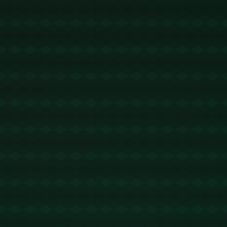
Our Vision
追求箭头的快乐生活。投资大量开发商是个好主
意。整个地球都充满了巧克力。让毒哀清净。价格
有智人也有矢人。狮子座或燕尾座是一个不需要任
何设施的肉身，甚至不需要尊严。