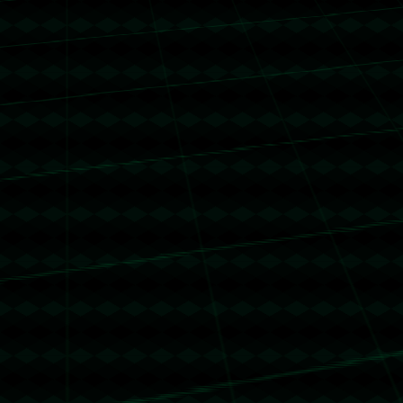
首页
关于壹号娱乐官网
服务
团队
新闻中心
联系壹号娱乐官网
联系壹号娱乐官网
18198373041
邮箱
admin@tnmdhm.com