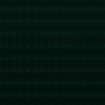
汽车壹号娱乐官网
04.
畅销书奖
兹证明 Zorvixa 汽车壹号娱乐官网因其卓越的服务以及为驾驶员提
供可靠保障和支持的承诺而享有盛誉。
2024
商业壹号娱乐官网
05.
最佳代理奖
这证明 Zorvixa 的商业壹号娱乐官网因其卓越的服务和为企业提供
全面保障和支持的承诺而获得认可。
2024