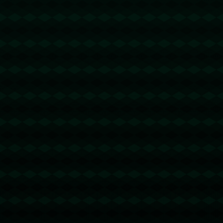
Our Team
认
识
壹
号
娱
乐
官
网
经
验
丰
富
的
团
队