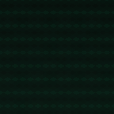
02.
快速简便的流程
03.
值得信赖且经验丰富的壹号娱乐官网机构
04.
工作质量和素养